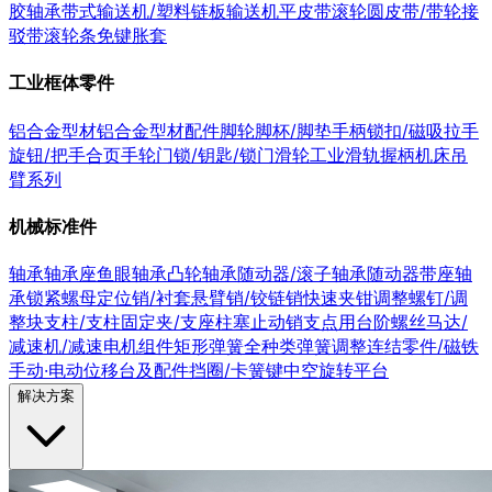
胶轴承
带式输送机/塑料链板输送机
平皮带
滚轮
圆皮带/带轮
接
驳带
滚轮条
免键胀套
工业框体零件
铝合金型材
铝合金型材配件
脚轮
脚杯/脚垫
手柄
锁扣/磁吸
拉手
旋钮/把手
合页
手轮
门锁/钥匙/锁
门滑轮
工业滑轨
握柄
机床吊
臂系列
机械标准件
轴承
轴承座
鱼眼轴承
凸轮轴承随动器/滚子轴承随动器
带座轴
承
锁紧螺母
定位销/衬套
悬臂销/铰链销
快速夹钳
调整螺钉/调
整块
支柱/支柱固定夹/支座
柱塞
止动销
支点用台阶螺丝
马达/
减速机/减速电机组件
矩形弹簧
全种类弹簧
调整连结零件/磁铁
手动·电动位移台及配件
挡圈/卡簧
键
中空旋转平台
解决方案