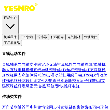
产品中心
机械零件
工业控制
传感器
低压配电
电气辅材
气动元件
工厂易耗品
直线运动零件
直线轴承
导向轴支座
固定环
无油衬套
线性导向轴
模组/单轴机
器人
直线电机模组
直线导轨
滚珠丝杠/丝杆
滚珠丝杠支撑座
梯
形丝杠用支座组件
梯形丝杠/滑动丝杠用螺母
梯形丝杠/滑动丝
杠
梯形丝杆防转动固定件
SBR直线圆导轨
交叉滚子
拖链/坦克
链
滚珠丝杆螺母座
无油板/导轨/滑块
推杆电缸
传动类零件
万向节
联轴器
同步带轮
惰轮
同步带
齿板
链条
齿轮
齿条
万向球
包