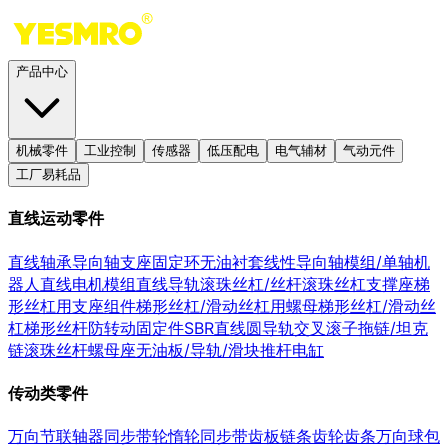
产品中心
机械零件
工业控制
传感器
低压配电
电气辅材
气动元件
工厂易耗品
直线运动零件
直线轴承
导向轴支座
固定环
无油衬套
线性导向轴
模组/单轴机
器人
直线电机模组
直线导轨
滚珠丝杠/丝杆
滚珠丝杠支撑座
梯
形丝杠用支座组件
梯形丝杠/滑动丝杠用螺母
梯形丝杠/滑动丝
杠
梯形丝杆防转动固定件
SBR直线圆导轨
交叉滚子
拖链/坦克
链
滚珠丝杆螺母座
无油板/导轨/滑块
推杆电缸
传动类零件
万向节
联轴器
同步带轮
惰轮
同步带
齿板
链条
齿轮
齿条
万向球
包