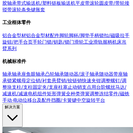
胶轴承
带式输送机/塑料链板输送机
平皮带
滚轮
圆皮带/带轮
接
驳带
滚轮条
免键胀套
工业框体零件
铝合金型材
铝合金型材配件
脚轮
脚杯/脚垫
手柄
锁扣/磁吸
拉手
旋钮/把手
合页
手轮
门锁/钥匙/锁
门滑轮
工业滑轨
握柄
机床吊
臂系列
机械标准件
轴承
轴承座
鱼眼轴承
凸轮轴承随动器/滚子轴承随动器
带座轴
承
锁紧螺母
定位销/衬套
悬臂销/铰链销
快速夹钳
调整螺钉/调
整块
支柱/支柱固定夹/支座
柱塞
止动销
支点用台阶螺丝
马达/
减速机/减速电机组件
矩形弹簧
全种类弹簧
调整连结零件/磁铁
手动·电动位移台及配件
挡圈/卡簧
键
中空旋转平台
解决方案