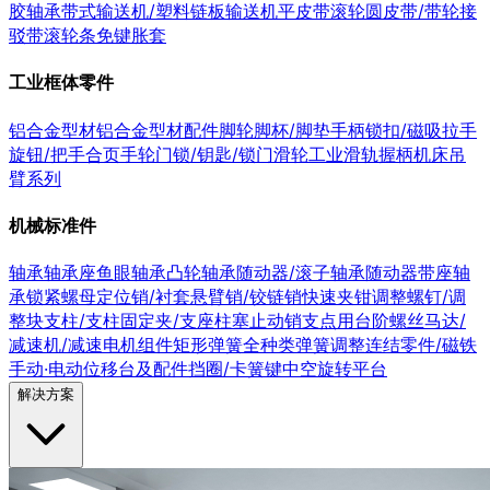
胶轴承
带式输送机/塑料链板输送机
平皮带
滚轮
圆皮带/带轮
接
驳带
滚轮条
免键胀套
工业框体零件
铝合金型材
铝合金型材配件
脚轮
脚杯/脚垫
手柄
锁扣/磁吸
拉手
旋钮/把手
合页
手轮
门锁/钥匙/锁
门滑轮
工业滑轨
握柄
机床吊
臂系列
机械标准件
轴承
轴承座
鱼眼轴承
凸轮轴承随动器/滚子轴承随动器
带座轴
承
锁紧螺母
定位销/衬套
悬臂销/铰链销
快速夹钳
调整螺钉/调
整块
支柱/支柱固定夹/支座
柱塞
止动销
支点用台阶螺丝
马达/
减速机/减速电机组件
矩形弹簧
全种类弹簧
调整连结零件/磁铁
手动·电动位移台及配件
挡圈/卡簧
键
中空旋转平台
解决方案