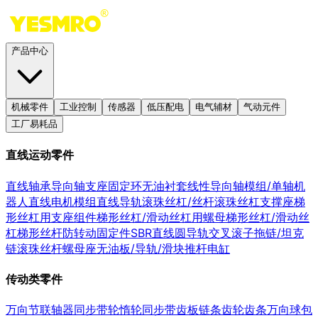
产品中心
机械零件
工业控制
传感器
低压配电
电气辅材
气动元件
工厂易耗品
直线运动零件
直线轴承
导向轴支座
固定环
无油衬套
线性导向轴
模组/单轴机
器人
直线电机模组
直线导轨
滚珠丝杠/丝杆
滚珠丝杠支撑座
梯
形丝杠用支座组件
梯形丝杠/滑动丝杠用螺母
梯形丝杠/滑动丝
杠
梯形丝杆防转动固定件
SBR直线圆导轨
交叉滚子
拖链/坦克
链
滚珠丝杆螺母座
无油板/导轨/滑块
推杆电缸
传动类零件
万向节
联轴器
同步带轮
惰轮
同步带
齿板
链条
齿轮
齿条
万向球
包